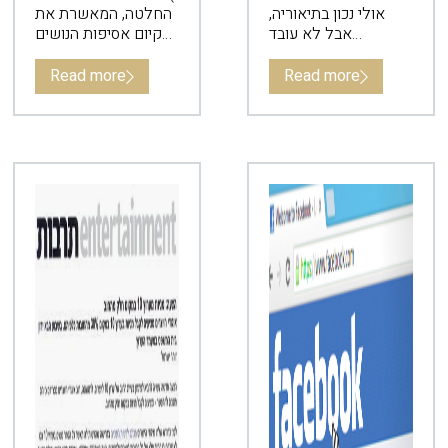
אולי נכון בתיאוריה,
החלטה, המאשרת את
אבל לא עובד
קיום אסיפות הנושים
כשמדובר בחברה
של אי.די.בי, הגם
קיבוצית.
שהושאר “פתח מילוט”
Read more
Read more
לדנקנר.