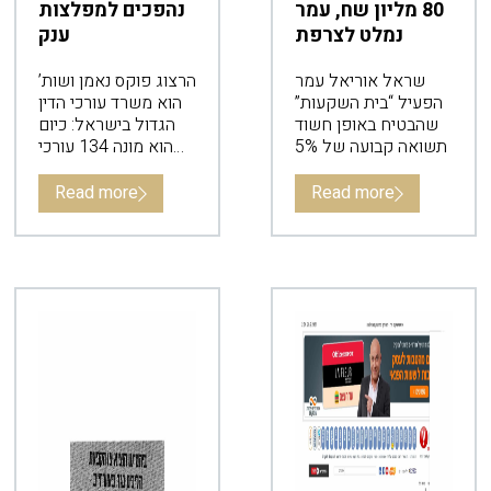
80 מליון שח, עמר
נהפכים למפלצות
נמלט לצרפת
ענק
שראל אוריאל עמר
הרצוג פוקס נאמן ושות’
הפעיל “בית השקעות”
הוא משרד עורכי הדין
שהבטיח באופן חשוד
הגדול בישראל: כיום
תשואה קבועה של 5%
הוא מונה 134 עורכי
דין. כך עולה מדירוג
שערך The Marker
Read more
Read more
בקרב 30 משרדי עורכי
הדין הגדולים והבינוניים
בישראל.