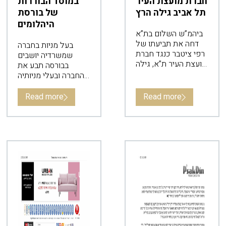
חברת מועצת העיר
במוסד הבוררות
תל אביב גילה הרץ
של בורסת
היהלומים
ביהמ”ש השלום בת”א
דחה את תביעתו של
בעל מניות בחברה
רפי ציטבר כנגד חברת
שמשרדיה יושבים
מועצת העיר ת”א, גילה
בבורסה תבע את
הרץ, וכנגד העיתונאי
החברה ובעלי מניותיה
מנחם שיזף.
האחרים, בטענה
שהדירו אותו מהחברה.
Read more
Read more