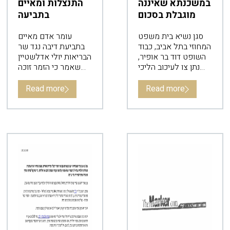
במשכנתא שאיננה
התנצלות ומאיים
מוגבלת בסכום
בתביעה
סגן נשיא בית משפט
עומר אדם מאיים
המחוזי בתל אביב, כבוד
בתביעת דיבה נגד שר
השופט דוד בר אופיר,
הבריאות יולי אדלשטיין
נתן צו לעיכוב הליכי
שאמר כי הזמר זוכה
הוצאה לפועל הגד
להנחות והדבר מעביר
“חייב” אשר מתנהלים
מסר בעייתי לציבור.
Read more
Read more
נגדו הליכים לשימוש
משכנתא וקבע