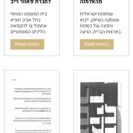
מהאלמנה
לחברת פאוור וייב
שותפות ישראלית
בית המשפט המחוזי
שעסקה בשיווק, ייבוא
בתל אביב הוציא
והפצה של כספות
אתמול צו להקפאת
בארצות הברית, הגיעה
הליכים המשפטיים
לסיומה כשאחד
כנגד יצרנית הרכיבים
החברים נפטר. אשתו
פאוור וייב.
Read more
Read more
ביקשה את חלקו
בהכנסות, אבל זכתה
לכתף קרה. מה קבע
בית המשפט?