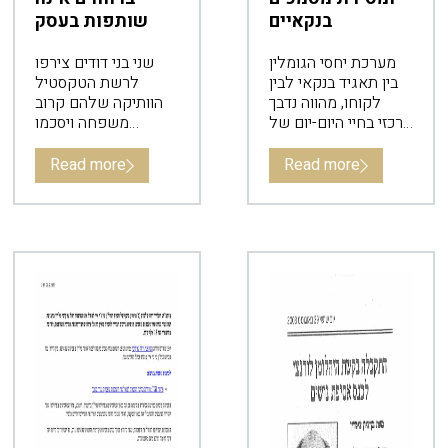
בנקאיים
שותפות בעסק
מערכת יחסי הגומלין
שני בני דודים צירפו
בין תאגיד בנקאי לבין
לרשת הטקסטיל
לקוחו, מהווה נדבך
הוותיקה שלהם קרוב
מרכזי בחיי היום-יום של
משפחה ויסכמו
כולנו, בין אם בחיינו
שיקבל את משכורתו
הפרטיים ובין אם
באחוזים מרווחי העסק.
Read more
Read more
במסגרת פעילותנו
המסחרית ו/או
העסקית.