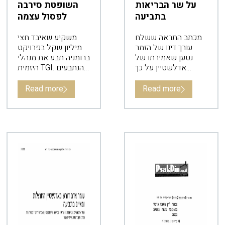
על שר הבריאות
השופטת סירבה
בתביעה
לפסול עצמה
מכתב התראה ששלח
משקיע שאיבד חצי
עורך דינו של הזמר
מיליון שקל בפרויקט
נטען שאמירתו של
ברומניה תבע את מנהלי
אדלשטיין על כך
היזמית TGI. הנתבעים
שהפר הנחיות אינה
התנגדו לשופטת רחל
אמת ופוגעת בשמו
ערקובי בטענה שיש לה
Read more
Read more
הטוב.
דעה קדומה