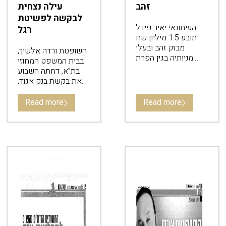
זהב
עילה נצחית
לבקשה לפשיטת
העיתונאי יאיר פידל
רגל
תובע 1.5 מיליון שח
מבזק זהב ובעלי
השופטת ורדה אלשיך,
מניותיה בגין הפרת
בבית המשפט המחוזי
הסכם שותפות.
בת”א, דחתה השבוע
את בקשת בנק אגוד,
באמצעות עו”ד אורי
גאון, להורות על
Read more
Read more
פשיטת רגל