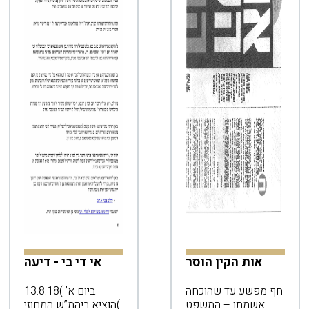
אות הקין הוסר
אי די בי - דיעה
חף מפשע עד שהוכחה
ביום א’ )13.8.18
אשמתו – המשפט
)הוציא ביהמ”ש המחוזי