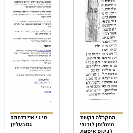
התקבלה בקשת
טי ג'י איי נדחתה
היהלומן לורנצי
גם בעליון
לכינוס איספת