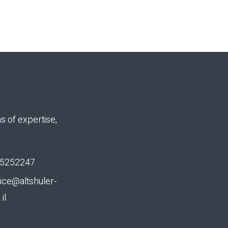
s of expertise,
n 5252247
ice@altshuler-
il