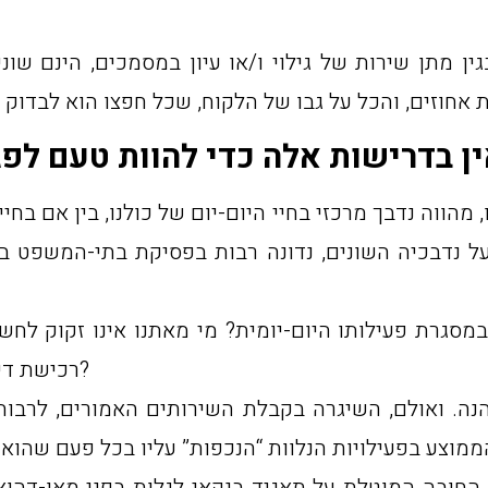
ן מתן שירות של גילוי ו/או עיון במסמכים, הינם שונ
, מהווה נדבך מרכזי בחיי היום-יום של כולנו, בין אם בח
על נדבכיה השונים, נדונה רבות בפסיקת בתי-המשפט ב
במסגרת פעילותו היום-יומית? מי מאתנו אינו זקוק 
רכישת דירה? הלוואה לשם רכישת מוצרים? תכניות חסכון?
הנה. ואולם, השיגרה בקבלת השירותים האמורים, לרבות
חובה המוטלת על תאגיד בנקאי לגלות בפני מאן-דהוא, 