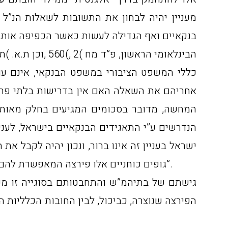
מעניין יהיה לבחון את התשובות לשאלות הנ”
כללי המשפט הציבורי במשפט הבנקאי, אינם עומ
אחריהם את השאלה האם אין בדרישות בלתי פרופו
הנדרשים ע”י התאגידים הבנקאיים בישראל, לעני
ישראל בעניין זה אינו ברור, ונכון יהיה לקבל א
גופים כוחניים אלו פירצה המאפשרת להם, במקרים מסויימים, להמנע ממסירת מסמכים ומגילוי נאות, וזאת בניגוד לחוק כמובן, אך “בחסות המחוקק”.
גישתם של בתיהמ”ש והתחבטותם בסוגייה זו מעניי
הפירצה שנוצרה, כביכול, לבין החובות הכלליות 