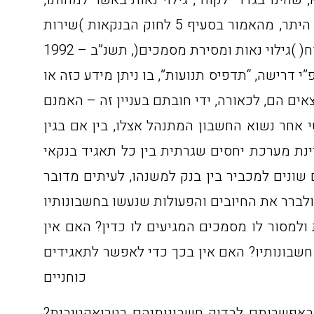
תכנו, מחירו והיקפו של שירות המתבקש על-ידו. למותר לציין, כי חובה זו הינה חובה בסיסית הנגזרת, בין היתר, מהאמור בסעיף 5 לחוק הבנקאות )שירות
 דרישה, “תדפיס תנועות”, בו ניתן מידע כזה או
 אחר נשוא החשבון המתנהל אצלו, בין אם בגין
יינת מערכת יחסים שגרתית בין כל תאגיד בנקאי
 שונים למכביר בין בנק למשנהו, לעיתים מדובר
ולמסור לו מסמכים המגיעים לו כדין? האם אין
 חשבונותיו? האם אין בכך כדי לאפשר לתאגידים
כוחניים
 באפשרותם לבדוק חשבונותיהם רטרואקטיבית?