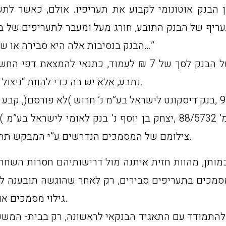
ריף של הבנק התובע, חורג מעל ומעבר לתעריפים של ב
הבנק בנסיבות אלה היא סבירה או שמא היא שרירותית וחוסמת את ההגנה של הנתבע…”
בהחלטה זו קבע ביהמ”ש כי לא רק שדרישתו של הבנק לסך של 7 
נתבע, אלא יש בה כדי להוות “ניצול שלא בתום לב“, ולפיכך נתן לנתבע רשות להתגונן.
כך גם בהחלטה בעניין ת.א.)שלום ת”א( 97/63204 ,בנק דיסקונט לישראל בע”מ נ’ 
של 25 אג’, או בהחלטתו בעניין ת.א. 88/895 ,המ’ 88/5732 ,יצחק בן יו
צילומם של המסמכים הנדרשים ע”י המבקש תהא העלות הנהוגה במכונות הצילום בבתי-המשפט.
ותן, מהוות חזית איתנה מול דרישותיהם חסרות השחר של
סמכים בתעריפים סבירים, רק לאחר שהוגשה תובענה לב
גילוי מסמכים או במסגרת בקשות רשות להתגונן בסדר דין מקוצר.
להתמודד עם התאגיד הבנקאי לראשונה, רק בבית- המשפט