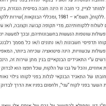
ללקוח(, תשמ”א – 1981 ,ומכללי הבנקאות )שירות ללקוח( )גילוי נאות ומסירת מסמכים(, תשנ”ב – 1992.
לוח ללקוחותיהם, מדי תקופה קבועה וקצובה, ו/או עפ”י
ו תדפיסי חשבונות ו/או נתונים ו/או כל מסמך רלבנטי
פעולות עכשוויות, הינה סיטואציה שכיחה ביותר, המאפ
רשים ע”י התאגידים הבנקאיים בגין מתן שירות זה, הינם
בתו של התאגיד הבנקאי לגלות בפני לקוחו גילוי נאות 
ת השער בפני לקוח “עני”, ולחסום בפניו את הדרך לבדוק
פ”י דין, וממילא להתעשר על גבם של אותם אלו שאין