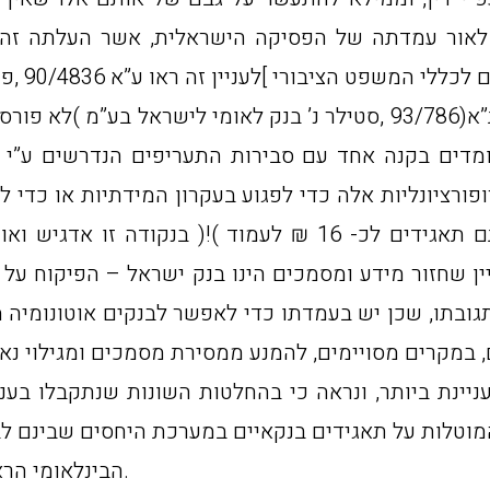
ל לאור עמדתה של הפסיקה הישראלית, אשר העלתה זה 
בנקאיים 
הבינלאומי הראשון, פ”ד מח )2 ,)560 ,וכן ת.א. )ת”א(93/786 ,סטילר נ’ ב
דים בקנה אחד עם סבירות התעריפים הנדרשים ע”י הב
רציונליות אלה כדי לפגוע בעקרון המידתיות או כדי 
המחשה, מדובר בסכומים המגיעים בחלק מאותם תאגידים לכ- 16 
ין שחזור מידע ומסמכים הינו בנק ישראל – הפיקוח על 
ת תגובתו, שכן יש בעמדתו כדי לאפשר לבנקים אוטונומיה
נת ביותר, ונראה כי בהחלטות השונות שנתקבלו בעניינ
המוטלות על תאגידים בנקאיים במערכת היחסים שבינם לב
הבינלאומי הראשון בע”מ נ’ אל.אי. אופטרוניקה בע”מ ואח’, )ת.א.