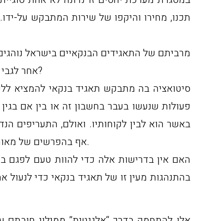
מרביתם של התאגידים הבנקאיים בישראל נוהגים לש
אחר לגבי פעולות שוטפות הנעשות בחשבונותיהם, ובכך למעשה יוצאים הם, לכאורה, ידי חובתם בעניין זה – האמנם?
סיטואציה בה מתבקש תאגיד בנקאי להמציא ללקוח
פעולות שנעשו בעבר בחשבון זה או בין אם בגין 
באשר הוא לבין לקוחותיו. ואולם, התעריפים הנד
אף בהפרשים של מאות אחוזים, והכל על גבו של הלקוח, שכל חפצו הוא לבדוק ולברר את החיובים והפעולות שנעשו בחשבונותיו.
האם אין בדרישות אלה כדי להוות טעם לפגם בחו
בהתנהגות מעין זו של תאגיד בנקאי כדי לנעול א
אלו להתחמק בדרך “אלגנטית” ממילוי חובתם ע