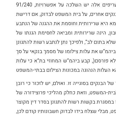
91/240 ,פד”מ נב 2 ,139 ,)קבע ביהמ”ש כי “ייתכן שאכן הבנק אוטונומי לקבוע את תעריפיו. אולם, כאשר לתעריפים אלה יש השלכה על אפשרויות
נקים אחרים, על בית המשפט לבדוק, אם דרישת
₪ לעמוד, כתנאי להמצאת דפי החשבון, הינה שרירותית ומביאה לחסימת הגנתו של
חרוש )לא פורסם(, קבע ביהמ”ש את עלות צילומו של מסמך בנקאי על סך
סף נ’ בנק לאומי לישראל בע”מ )לא פורסם(, קבע ביהמ”ש המחוזי בת”א כי עלות
 הבנקים בסוגייה זו. ואולם, יש לזכור כי רובן
ית-המשפט, וזאת כחלק מהליכי פרוצידורה של
, מבלי שצלח בידו לבדוק חשבונותיו קודם לכן,