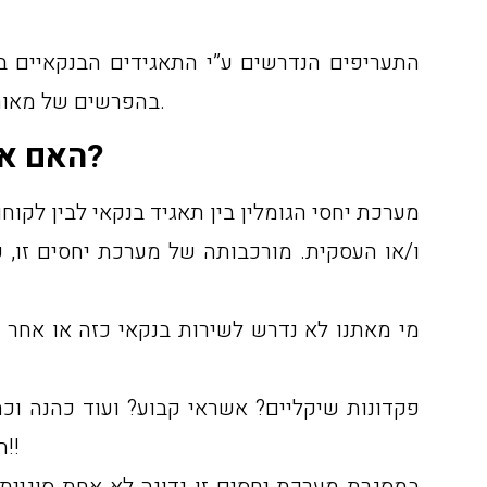
התעריפים הנדרשים ע”י התאגידים הבנקאיים בגי
בהפרשים של מאות אחוזים, והכל על גבו של הלקוח, שכל חפצו הוא לבדוק ולברר את החיובים והפעולות שנעשו בחשבונותיו.
האם אין בדרישות אלה כדי להוות טעם לפגם בחובתו של התאגיד הבנקאי?
מערכת יחסי הגומלין בין תאגיד בנקאי לבין לקוחו
ו/או העסקית. מורכבותה של מערכת יחסים זו, 
מי מאתנו לא נדרש לשירות בנקאי כזה או אחר 
פקדונות שיקליים? אשראי קבוע? ועוד כהנה וכ
הממוצע בפעילויות הנלוות “הנכפות” עליו בכל פעם שהוא פונה לקבל שירות מעין זה, עלולות להיות בעוכרו!!
במסגרת מערכת יחסים זו נדונה לא אחת סוגיית ה