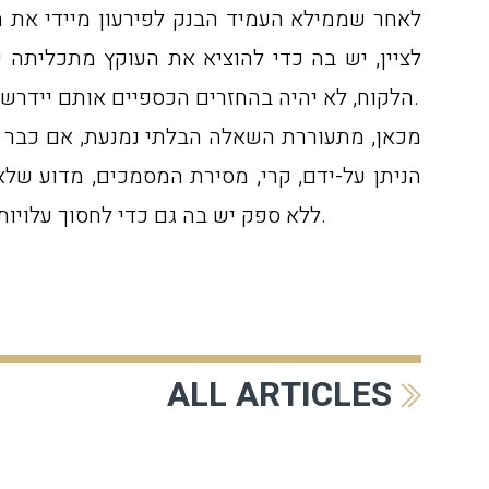
לאחר שממילא העמיד הבנק לפירעון מיידי את הכ
לציין, יש בה כדי להוציא את העוקץ מתכליתה
הלקוח, לא יהיה בהחזרים הכספיים אותם יידרש הבנק לשלם כדי לכסות על הסכומים שיידרש עתה הלקוח לשלם בגין אותה ריבית מירבית הנדרשת הימנו.
מכאן, מתעוררת השאלה הבלתי נמנעת, אם כבר הכ
הניתן על-ידם, קרי, מסירת המסמכים, מדוע של
ללא ספק יש בה גם כדי לחסוך עלויות משפטיות והתדיינויות מיותרות של אותם לקוחות נתבעים, וגם כדי לעמוד בקנה אחד עם תכלית החקיקה.
ALL ARTICLES