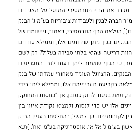
מכבר את הרף הנורמטיבי המוטל על תאגידים
ואף הגדילה לעשות כאשר הכפיפה אותם לכללי המשפט הציבורי ]לעניין זה ראו ע”א 90/4836 ,פמ”ר חברה לבנין ולעבודות ציבוריות בע”מ נ’ הבנק
נק לאומי לישראל בע”מ )לא פורסם([, העלאת הרף הנורמטיבי, כאמור, ויישומם של
נקים בגין מתן שירותים אלו, וממילא גוררים
להוות דרישה שהיא בלתי סבירה בעליל? רק לשם
₪ לעמוד )!( בנקודה זו אדגיש ואומר, כי הגוף שאמור ליתן דעתו לגבי התעריפים
הבנקים. הרציונל העומד מאחורי עמדתו של בנק
 מלאה בקביעת תעריפיהם אלו, וממילא ליתן בידי
ים אלו יש כדי לנסות ולמצוא נקודת איזון בין
ין לקוחותיהם. כך למשל, בהחלטתו בעניין הבנק