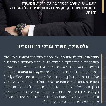
התגוששות שרב הנסתר בה
על הגלוי,
המשרד
משמש כשריון
קשקשים ולוחם חנית בכל מערכה
וחזית
אלטשולר, משרד עורכי דין ונוטריון
משרד אלטשולר הינו אחד ממשרדי הבוטיק האיכותיים והמובילים בישראל.
המשרד מלווה בעיקר לקוחות פרטיים ואנשי עסקים המהווים את חוד החנית
בעשייה הישראלית והבינלאומית. המשרד הינו משרד מוביל בתחום האזרחי
– מסחרי, ובתוך כך בליטיגציה המסחרית, עסקאות מקומיות ובינלאומיות,
יהלומים, נאמנויות, נדל”ן, מימון וכו’, ומלווה את לקוחותיו כ family office
המעניק מעטפת הגנתית ועסקית בארץ ובעולם. המשרד פועל והינו בעל
ניסיון עשיר אל מול מגוון הערכאות השיפוטיות ו/או מעין שיפוטיות
הקיימות כיום, כמו בתי משפט על כלל ערכאותיהם; בוררויות מקומיות
ובינלאומיות; ועדות שיפוטיות כאלו ואחרות; מוסדות של המדינה; ערכאות
שיפוטיות של איגודי ספורט למיניהם וכיוצ”ב.