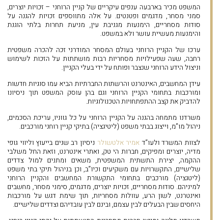
המשפט מכיר בארבעה ענפים עיקריים של קניין הרוחני – זכויות יוצרים,
סמני מסחר, מדגמים ופטנטים. על אלה מתווספים זכויות להגנה על
סודות מסחריים, הימנעות מגניבת עין, מניעת תחרות בלתי הוגנת
והימנעות מעשיית עושר ולא במשפט.
ערכו של הקניין הרוחני בעולם המסחר המודרני זכה להכרה משפטית
רחבה, שעה שפעילויות מסחריות רבות מושתתות על הזכות לשימוש
וניצול הידע הרוחני שנצבר ופותח על ידי בעלי הקניין.
עידן המחשבים, האינטרנט והרשתות החברתיות הביא עמו סוגיות חדשות
ומורכבות בתחומי הקניין הרוחני וגם בהן עוסק המשפט תוך ניסיונו
להדביק את קצב ההתפתחויות הטכנולוגיות.
משרדנו מתמחה בהגנה על הקניין הרוחני על כל גווניו, עריכת הסכמים,
ניהול מו”מ, וייצוג בבתי משפט (ליטיגציה) בתיקי קניין רוחני מורכבים.
לצוות המשרד ולעו”ד
אמיר אלטשולר
ניסיון רב שנים בייעוץ וליווי גופי
מדיה, יוצרים ומפיקים, חברות הי טק, ואתרי אינטרנט, וזאת החל משלבי
ההקמה, יצירת התשתית המשפטית, משאים ומתנים למול צדדים
שלישיים, התקשרויות עם משקיעים וכיו”ב, וכן בניהול תיקי בתי משפט
(ליטגציה) מורכבים בתחומי התקשורת המחשבים והקניין הרוחני
למיניהם. סודות מסחריים, זכויות יוצרים, מדגמים, סימני מסחר, מחשבים
ואינטרנט, לשון הרע, עוולות מסחריות, תוך שימת דגש על מורכבות
היחסים שבין הבעלים לבין עצמם, ובינם לבין עובדיהם וצדדים שלישיים.