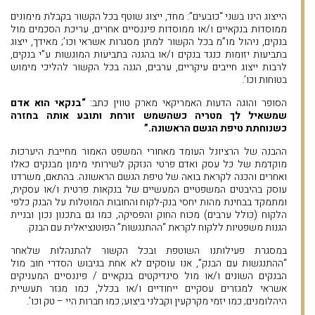
הייצוג הינו בשני “כובעים”: מחד, ייצוג שוטף בכל הקשור בקבלת מימונים
ממוסדות בנקאיים ו/או ממוסדות פיננסיים אחרים, עריכת הסכמים מול
בנקים, ניהול מו”מ בכל הקשור למתן מסגרות אשראי וכו’; מאידך, ייצוג
בתביעות יזומות כנגד בנקים ו/או בהגנה בתביעות המוגשות ע”י בנקים,
לרבות ייצוג חייבים עיקריים, ערבים, הגנה בכל הקשור להליכי מימוש
בטוחות וכו’.
הסופר והוגה הדעות האמריקאי מארק טווין כתב:
“בנקאי הוא אדם
שמשאיל לך מטריה כשהשמש זורחת ותובע אותה בחזרה
כשנוחתת טיפת הגשם הראשונה.”
ההבנה של הרציונל העומד מאחורי המשפט האמור מחייבת היערכות
מוקדמת של כל עסק ואדם פרטי הנזקק לשירותי מימון מבנקים כאלו
ואחרים והכנה לקראת בואה של טיפת הגשם הראשונה. בהתאם, משרדנו
עוסק בהיבטים המשפטיים המעשיים של בנקאות פרטית ו/או עסקית,
ומתמקד בבחינת מהות יחסי בנק-לקוח והחובות המוטלות על הבנק כלפי
הלקוח (כולל ערבים) מכוח החוק והפסיקה, כמו גם בתכנון נכון ובניית
הגנות משפטיות ללקוח לקראת “ההתנגשות” הפוטנציאלית עם הבנק.
במסגרת פעילותנו השוטפת ובכל הקשור להתנהלות שלאחר
“ההתנגשות עם הבנק”, אנו עוסקים לא אחת בגיבוש הסדרי חוב מול
הבנקים השונים ו/או מול סינדיקטים בנקאיים / פיננסיים המעניקים
אשראי למגזרים עסקיים ייחודיים ו/או בכלל, כמו מגזר תעשיית
היהלומנים; כמו יזמי מקרקעין וקבלני ביצוע; כמו חברות היי – טק וכו’.