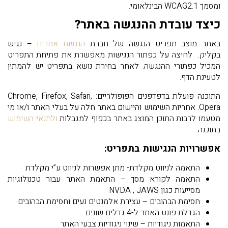
ומסמך WCAG2.1 הבינלאומי.
כיצד עובדת ההנגשה באתר?
באתר מוצב תפריט הנגשה של חברת
הנגשת אתרים
– נגיש
בקליק. לחיצה על כפתור הנגישות מאפשרת את פתיחת התפריט
המכיל כפתורי ההנגשה. לאחר בחירת נושא בתפריט יש להמתין
לטעינת הדף.
התוכנה פועלת בדפדפנים הפופולריים: Chrome, Firefox, Safari,
Opera. אחריות השימוש והיישום באתר חלה על בעלי האתר ו/או מי
מטעמו לרבות התוכן המוצג באתר בכפוף למגבלות
ולתנאי השימוש
בתוכנה.
אפשרויות הנגישות בתפריט:
התאמה לניווט מקלדת- מתן אפשרות לניווט ע”י מקלדת
התאמה לקורא מסך – התאמת האתר עבור טכנולוגיות
מסייעות כגון NVDA , JAWS
חסימת הבהובים – עצירת אלמנטים נעים וחסימת הבהובים
הגדלת פונט האתר ל-4 גדלים שונים
התאמות ניגודיות – שינוי ניגודיות צבעי האתר